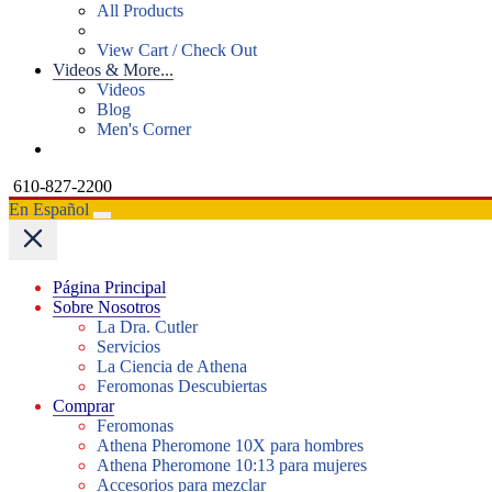
All Products
View Cart / Check Out
Videos & More...
Videos
Blog
Men's Corner
610-827-2200
En Español
Página Principal
Sobre Nosotros
La Dra. Cutler
Servicios
La Ciencia de Athena
Feromonas Descubiertas
Comprar
Feromonas
Athena Pheromone 10X para hombres
Athena Pheromone 10:13 para mujeres
Accesorios para mezclar